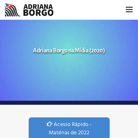
HOME
NOTÍCIAS
Adriana Borgo na Mídia (2020)
CONHEÇA A ADRIANA
PROJETOS
FALE COMIGO
MÍDIAS
Acesso Rápido -
Matérias de 2022