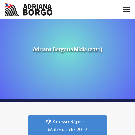
HOME
NOTÍCIAS
Adriana Borgo na Mídia (2021)
CONHEÇA A ADRIANA
PROJETOS
FALE COMIGO
MÍDIAS
Acesso Rápido -
Matérias de 2022