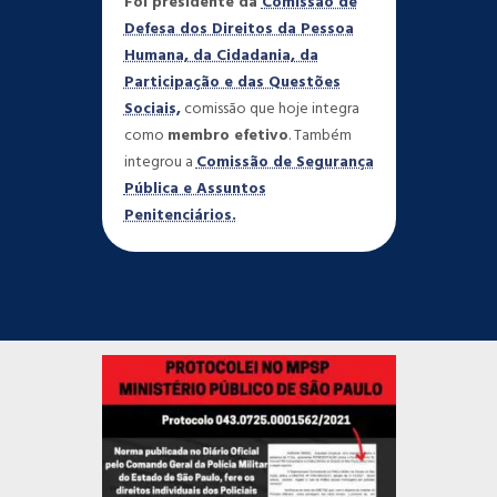
Foi presidente da
Comissão de
Defesa dos Direitos da Pessoa
Humana, da Cidadania, da
Participação e das Questões
Sociais,
comissão que hoje integra
como
membro efetivo
. Também
integrou a
Comissão de Segurança
Pública e Assuntos
Penitenciários.