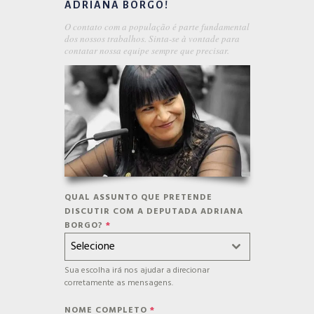
ADRIANA BORGO!
O contato com a população é parte fundamental
dos nossos trabalhos. Sinta-se à vontade para
contatar nossa equipe sempre que precisar.
QUAL ASSUNTO QUE PRETENDE
DISCUTIR COM A DEPUTADA ADRIANA
BORGO?
*
Selecione
Sua escolha irá nos ajudar a direcionar
corretamente as mensagens.
NOME COMPLETO
*