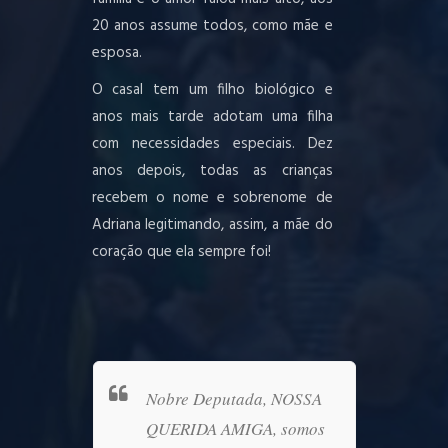
20 anos assume todos, como mãe e
esposa.
O casal tem um filho biológico e
anos mais tarde adotam uma filha
com necessidades especiais. Dez
anos depois, todas as crianças
recebem o nome e sobrenome de
Adriana legitimando, assim, a mãe do
coração que ela sempre foi!
u por
Nobre Deputada, NOSSA
São 
a a
QUERIDA AMIGA, somos
irmão