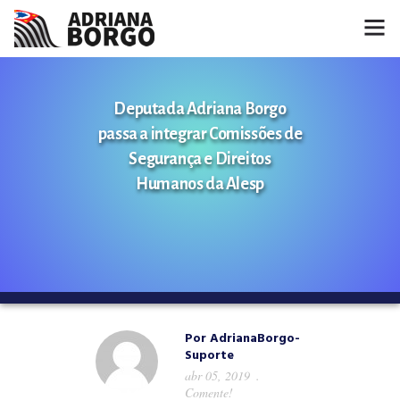
HOME
Deputada Adriana Borgo
NOTÍCIAS
passa a integrar Comissões de
Segurança e Direitos
CONHEÇA A ADRIANA
Humanos da Alesp
PROJETOS
FALE COMIGO
MÍDIAS
Por
AdrianaBorgo-
Suporte
abr 05, 2019
Comente!