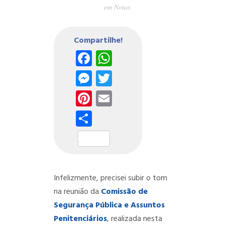
em
Notas
Compartilhe!
Facebook
WhatsApp
Messenger
Twitter
Pinterest
Email
Share
Infelizmente, precisei subir o tom
na reunião da
Comissão de
Segurança Pública e Assuntos
Penitenciários
, realizada nesta