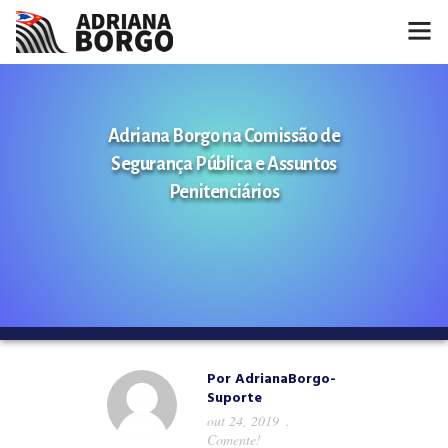
HOME
Adriana Borgo na Comissão de
NOTÍCIAS
Segurança Pública e Assuntos
CONHEÇA A ADRIANA
Penitenciários
PROJETOS
FALE COMIGO
MÍDIAS
Por
AdrianaBorgo-
Suporte
out 24, 2019
Comente!