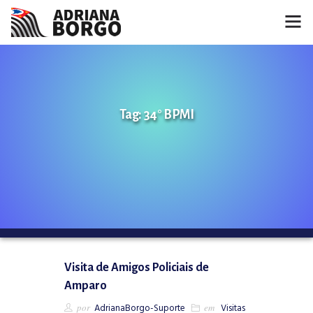
HOME
NOTÍCIAS
Tag: 34° BPMI
CONHEÇA A ADRIANA
PROJETOS
FALE COMIGO
MÍDIAS
Visita de Amigos Policiais de
Amparo
por
AdrianaBorgo-Suporte
em
Visitas