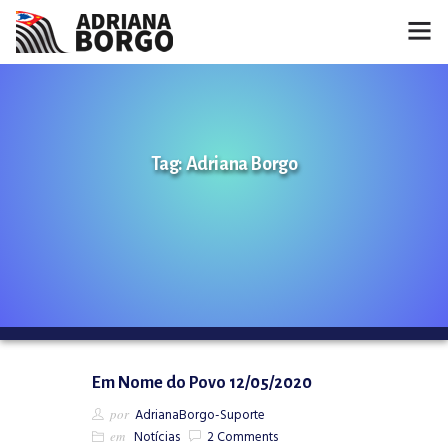
HOME
NOTÍCIAS
Tag: Adriana Borgo
CONHEÇA A ADRIANA
PROJETOS
FALE COMIGO
MÍDIAS
Em Nome do Povo 12/05/2020
por
AdrianaBorgo-Suporte
em
Notícias
2 Comments