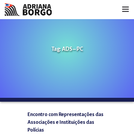
HOME
NOTÍCIAS
Tag: ADS – PC
CONHEÇA A ADRIANA
PROJETOS
FALE COMIGO
MÍDIAS
Encontro com Representações das
Associações e Instituições das
Polícias