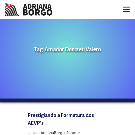
HOME
NOTÍCIAS
Tag: Amador Donizeti Valero
CONHEÇA A ADRIANA
PROJETOS
FALE COMIGO
MÍDIAS
Prestigiando a Formatura dos
AEVP’s
por
AdrianaBorgo-Suporte