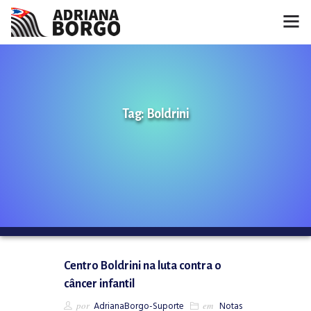
HOME
NOTÍCIAS
Tag: Boldrini
CONHEÇA A ADRIANA
PROJETOS
FALE COMIGO
MÍDIAS
Centro Boldrini na luta contra o
câncer infantil
por
AdrianaBorgo-Suporte
em
Notas