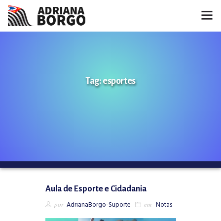
HOME
NOTÍCIAS
Tag: esportes
CONHEÇA A ADRIANA
PROJETOS
FALE COMIGO
MÍDIAS
Aula de Esporte e Cidadania
por
AdrianaBorgo-Suporte
em
Notas