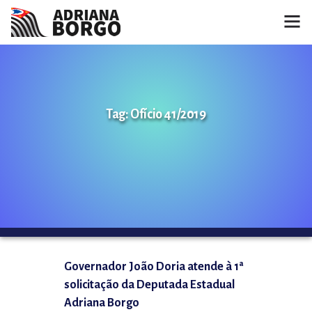
HOME
NOTÍCIAS
Tag: Ofício 41/2019
CONHEÇA A ADRIANA
PROJETOS
FALE COMIGO
MÍDIAS
Governador João Doria atende à 1ª
solicitação da Deputada Estadual
Adriana Borgo