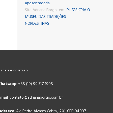
aposentadoria
Site Adriana Borgo
em
PL 533 CRIA O
MUSEU DAS TRADIÇÕES
NORDESTINAS
NTRE EM CONTATO
hatsapp
: +55 (19) 99 317 1905
-mail
: contato@adrianaborgo.com.br
ndereço
: Av. Pedro Álvares Cabral, 201. CEP 04097-