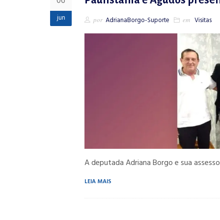
06
Paulistânia e Agudos prese
jun
por
AdrianaBorgo-Suporte
em
Visitas
A deputada Adriana Borgo e sua assessor
LEIA MAIS