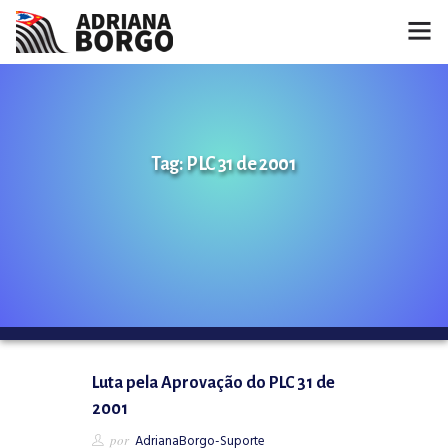
HOME
NOTÍCIAS
Tag: PLC 31 de 2001
CONHEÇA A ADRIANA
PROJETOS
FALE COMIGO
MÍDIAS
Luta pela Aprovação do PLC 31 de
2001
por
AdrianaBorgo-Suporte