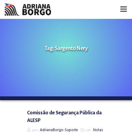
HOME
NOTÍCIAS
Tag: Sargento Nery
CONHEÇA A ADRIANA
PROJETOS
FALE COMIGO
MÍDIAS
Comissão de Segurança Pública da
ALESP
por
AdrianaBorgo-Suporte
em
Notas