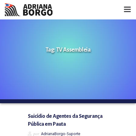
HOME
NOTÍCIAS
Tag: TV Assembleia
CONHEÇA A ADRIANA
PROJETOS
FALE COMIGO
MÍDIAS
Suicídio de Agentes da Segurança
Pública em Pauta
por
AdrianaBorgo-Suporte