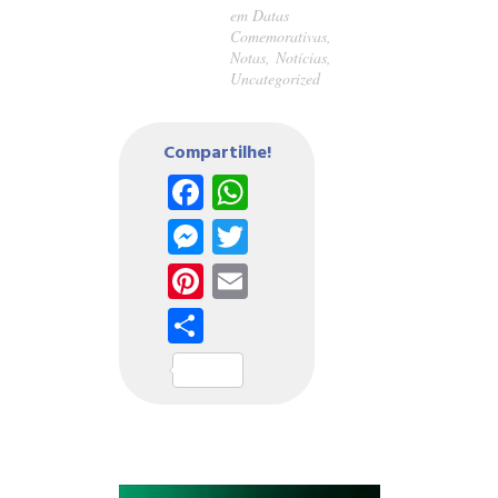
em
Datas
Comemorativas
,
Notas
,
Notícias
,
Uncategorized
Compartilhe!
Facebook
WhatsApp
Messenger
Twitter
Pinterest
Email
Share