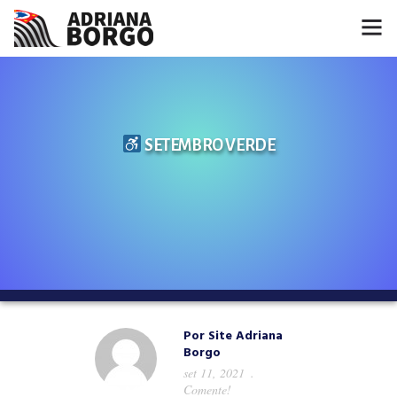
HOME
NOTÍCIAS
SETEMBRO VERDE
CONHEÇA A ADRIANA
PROJETOS
FALE COMIGO
MÍDIAS
Por
Site Adriana
Borgo
set 11, 2021
Comente!