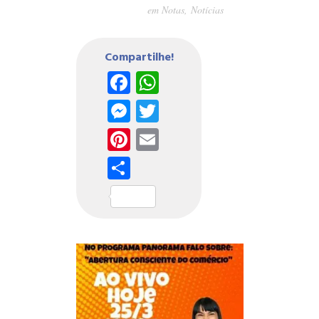
em
Notas
,
Notícias
Compartilhe!
Facebook
WhatsApp
Messenger
Twitter
Pinterest
Email
Share