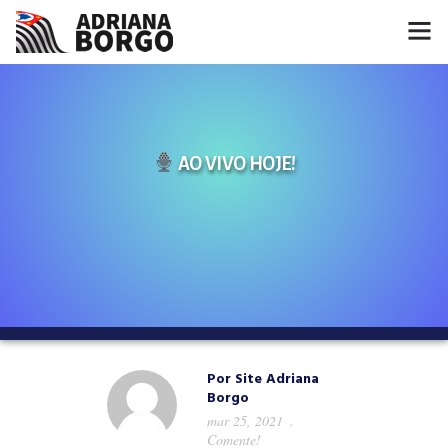
HOME
NOTÍCIAS
AO VIVO HOJE!
CONHEÇA A ADRIANA
PROJETOS
FALE COMIGO
MÍDIAS
Por
Site Adriana
Borgo
mar 25, 2021
Comente!