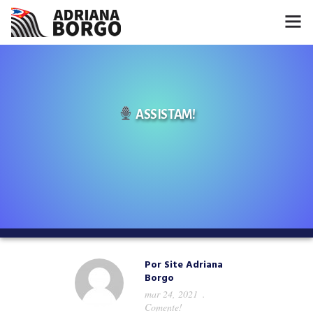
HOME
NOTÍCIAS
ASSISTAM!
CONHEÇA A ADRIANA
PROJETOS
FALE COMIGO
MÍDIAS
Por
Site Adriana
Borgo
mar 24, 2021
Comente!