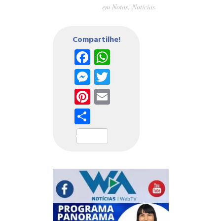
em
Notas
,
Notícias
Compartilhe!
Facebook
WhatsApp
Messenger
Twitter
Pinterest
Email
Share