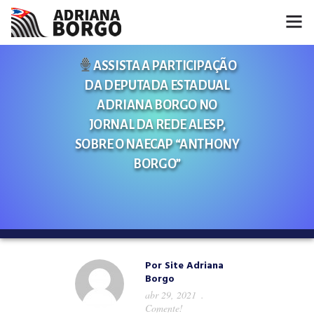
HOME
ASSISTA A PARTICIPAÇÃO
DA DEPUTADA ESTADUAL
NOTÍCIAS
ADRIANA BORGO NO
JORNAL DA REDE ALESP,
CONHEÇA A ADRIANA
SOBRE O NAECAP “ANTHONY
BORGO”
PROJETOS
FALE COMIGO
MÍDIAS
Por
Site Adriana
Borgo
abr 29, 2021
Comente!