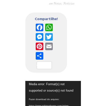
em
Notas
,
Notícias
Compartilhe!
Facebook
WhatsApp
Messenger
Twitter
Pinterest
Email
Share
Tocador
Media error: Format(s) not
de
supported or source(s) not found
vídeo
Fazer download do arquivo:
https://www.adrianaborgo.com.br/wp-