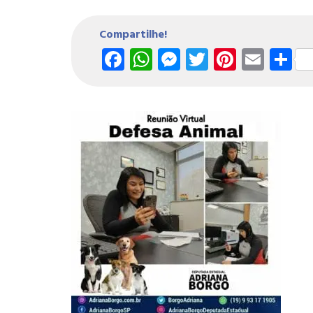
Compartilhe!
Facebook
WhatsApp
Messenger
Twitter
Pintere
Emai
S