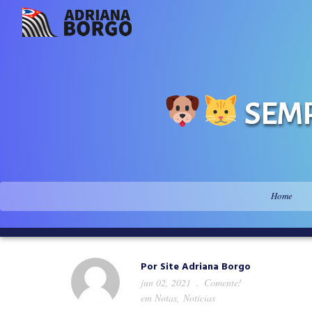
SEMP
Home
Por
Site Adriana Borgo
jun 02, 2021
Comente!
em
Notas
,
Notícias