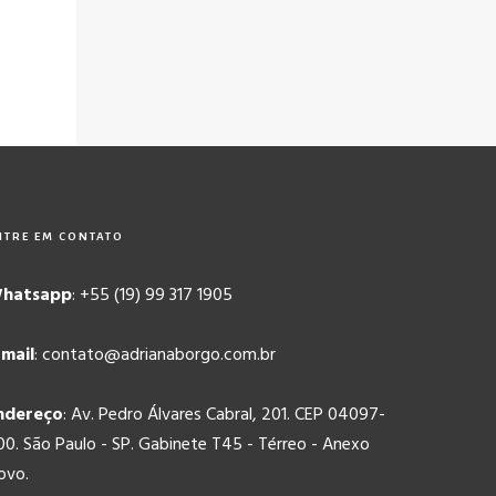
NTRE EM CONTATO
hatsapp
: +55 (19) 99 317 1905
-mail
: contato@adrianaborgo.com.br
ndereço
: Av. Pedro Álvares Cabral, 201. CEP 04097-
00. São Paulo - SP. Gabinete T45 - Térreo - Anexo
ovo.