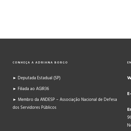
CONHEÇA A ADRIANA BORGO
E
W
► Deputada Estadual (SP)
► Filiada ao AGIR36
E
► Membro da ANDESP – Associação Nacional de Defesa
dos Servidores Públicos
E
9
N