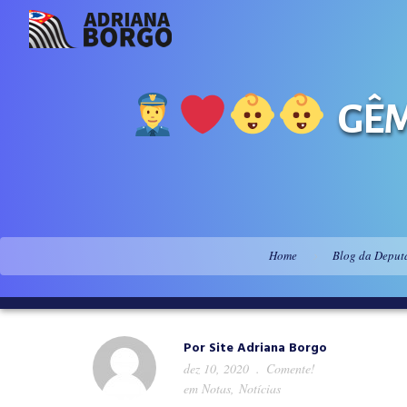
GÊM
Home
Blog da Deput
Por
Site Adriana Borgo
dez 10, 2020
Comente!
em
Notas
,
Notícias