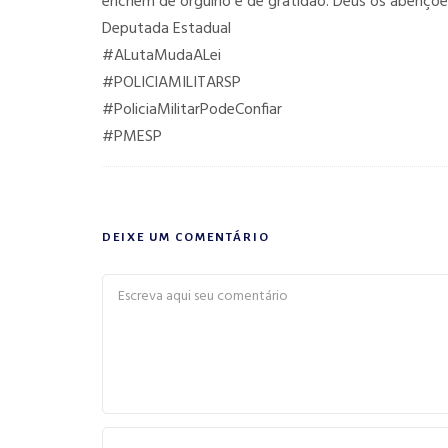
enchem de orgulho e de gratidão. Deus os abençoe
Deputada Estadual
#ALutaMudaALei
#POLICIAMILITARSP
#PoliciaMilitarPodeConfiar
#PMESP
DEIXE UM COMENTÁRIO