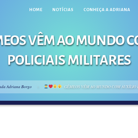
HOME
NOTÍCIAS
CONHEÇA A ADRIANA
EOS VÊM AO MUNDO CO
POLICIAIS MILITARES
ada Adriana Borgo
GÊMEOS VÊM AO MUNDO COM AUXÍLIO DO