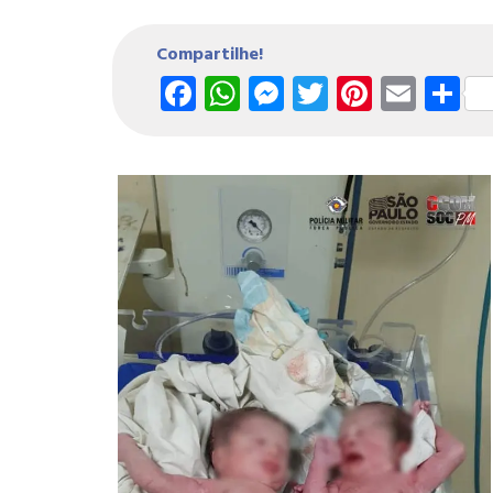
Compartilhe!
Facebook
WhatsApp
Messenger
Twitter
Pintere
Emai
S