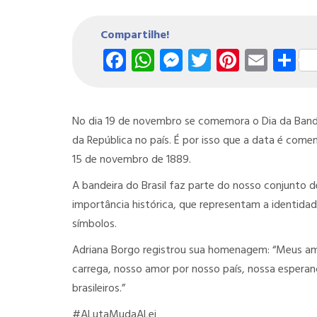
Compartilhe!
Facebook
WhatsApp
Messenger
Twitter
Pintere
Emai
S
No dia 19 de novembro se comemora o Dia da Bandeir
da República no país. É por isso que a data é com
15 de novembro de 1889.
A bandeira do Brasil faz parte do nosso conjunto d
importância histórica, que representam a identida
símbolos.
Adriana Borgo registrou sua homenagem: “Meus ami
carrega, nosso amor por nosso país, nossa esperan
brasileiros.”
#ALutaMudaALei