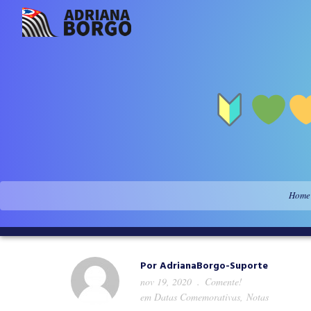
Home
Por
AdrianaBorgo-Suporte
nov 19, 2020
Comente!
em
Datas Comemorativas
,
Notas