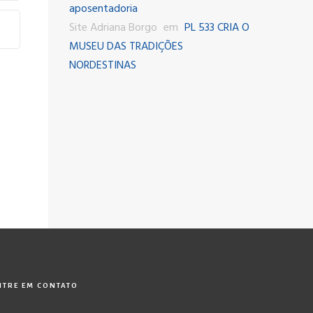
aposentadoria
Site Adriana Borgo
em
PL 533 CRIA O
MUSEU DAS TRADIÇÕES
NORDESTINAS
NTRE EM CONTATO