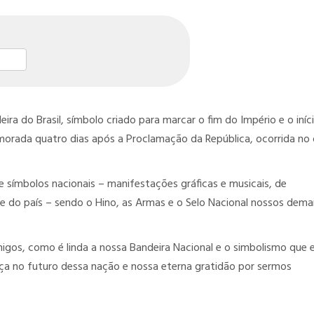
st
l
hare
a do Brasil, símbolo criado para marcar o fim do Império e o iníc
emorada quatro dias após a Proclamação da República, ocorrida no 
e símbolos nacionais – manifestações gráficas e musicais, de
de do país – sendo o Hino, as Armas e o Selo Nacional nossos dema
gos, como é linda a nossa Bandeira Nacional e o simbolismo que e
ça no futuro dessa nação e nossa eterna gratidão por sermos