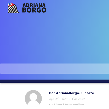
Por
AdrianaBorgo-Suporte
ago 25, 2020
Comente!
em
Datas Comemorativas