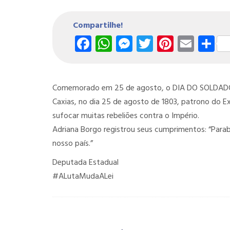
Compartilhe!
Facebook
WhatsApp
Messenger
Twitter
Pintere
Emai
S
Comemorado em 25 de agosto, o DIA DO SOLDADO h
Caxias, no dia 25 de agosto de 1803, patrono do Ex
sufocar muitas rebeliões contra o Império.
Adriana Borgo registrou seus cumprimentos: “Para
nosso país.”
Deputada Estadual
#ALutaMudaALei