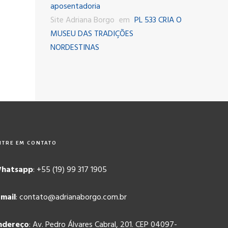
aposentadoria
Site Adriana Borgo
em
PL 533 CRIA O
MUSEU DAS TRADIÇÕES
NORDESTINAS
NTRE EM CONTATO
hatsapp
: +55 (19) 99 317 1905
-mail
: contato@adrianaborgo.com.br
ndereço
: Av. Pedro Álvares Cabral, 201. CEP 04097-