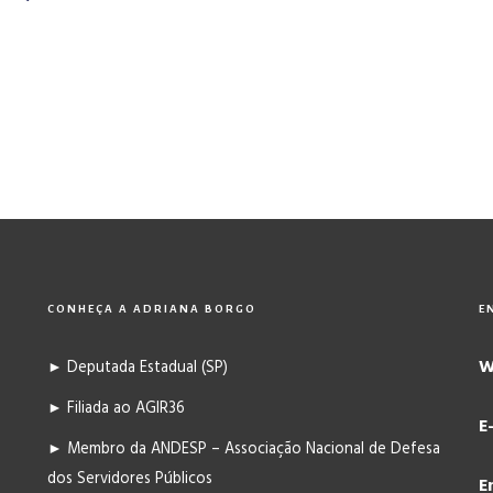
CONHEÇA A ADRIANA BORGO
E
W
► Deputada Estadual (SP)
► Filiada ao AGIR36
E
► Membro da ANDESP – Associação Nacional de Defesa
dos Servidores Públicos
E