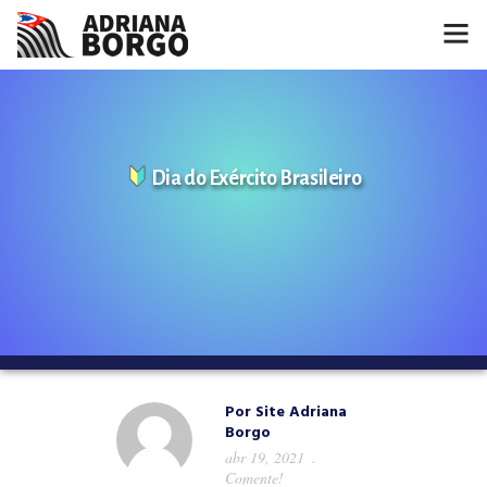
HOME
NOTÍCIAS
Dia do Exército Brasileiro
CONHEÇA A ADRIANA
PROJETOS
FALE COMIGO
MÍDIAS
Por
Site Adriana
Borgo
abr 19, 2021
Comente!