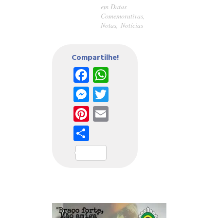
em
Datas
Comemorativas
,
Notas
,
Notícias
Compartilhe!
Facebook
WhatsApp
Messenger
Twitter
Pinterest
Email
Share