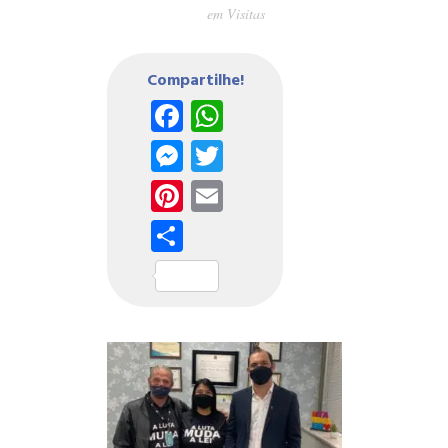
em
Visitas
Compartilhe!
Facebook
WhatsApp
Messenger
Twitter
Pinterest
Email
Share