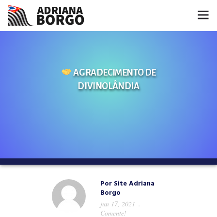
HOME
NOTÍCIAS
AGRADECIMENTO DE
DIVINOLÂNDIA
CONHEÇA A ADRIANA
PROJETOS
FALE COMIGO
MÍDIAS
Por
Site Adriana
Borgo
jun 17, 2021
Comente!