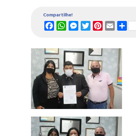
Compartilhe!
Facebook
WhatsApp
Messenger
Twitter
Pintere
Emai
S