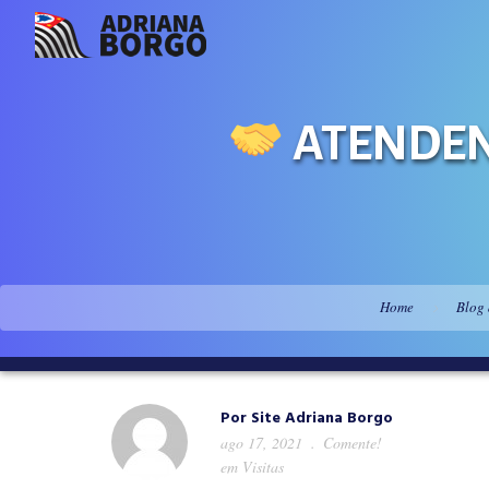
ATENDEN
Home
Blog
Por
Site Adriana Borgo
ago 17, 2021
Comente!
em
Visitas