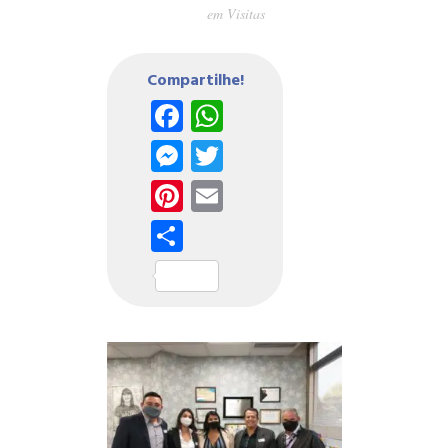
em
Visitas
Compartilhe!
Facebook
WhatsApp
Messenger
Twitter
Pinterest
Email
Share