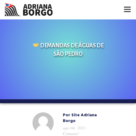
HOME
NOTÍCIAS
DEMANDAS DE ÁGUAS DE
SÃO PEDRO
CONHEÇA A ADRIANA
PROJETOS
FALE COMIGO
MÍDIAS
Por
Site Adriana
Borgo
ago 04, 2021
Comente!