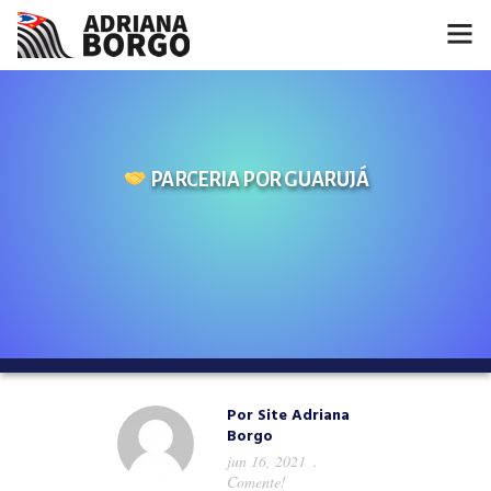
HOME
NOTÍCIAS
PARCERIA POR GUARUJÁ
CONHEÇA A ADRIANA
PROJETOS
FALE COMIGO
MÍDIAS
Por
Site Adriana
Borgo
jun 16, 2021
Comente!