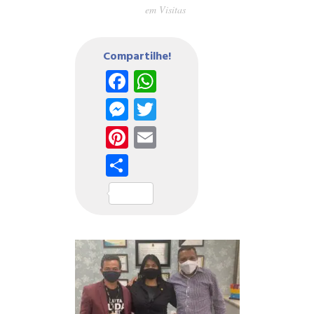
em
Visitas
Compartilhe!
Facebook
WhatsApp
Messenger
Twitter
Pinterest
Email
Share