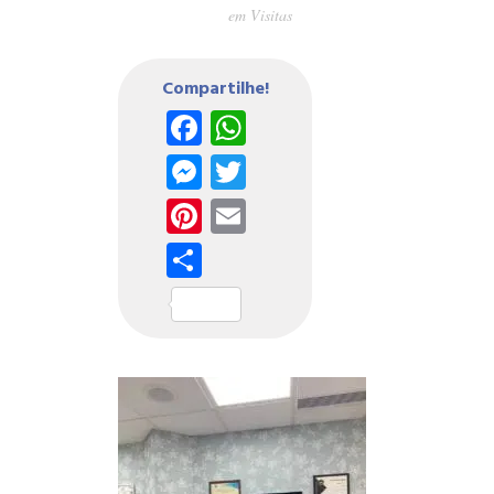
em
Visitas
Compartilhe!
Facebook
WhatsApp
Messenger
Twitter
Pinterest
Email
Share