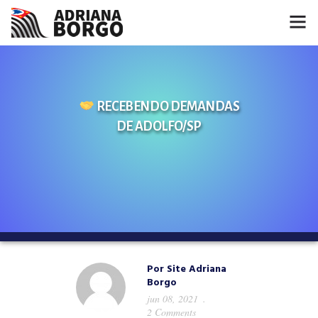
HOME
NOTÍCIAS
RECEBENDO DEMANDAS
DE ADOLFO/SP
CONHEÇA A ADRIANA
PROJETOS
FALE COMIGO
MÍDIAS
Por
Site Adriana
Borgo
jun 08, 2021
2 Comments