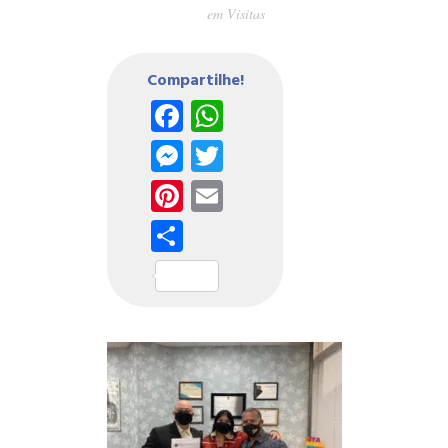
em
Visitas
Compartilhe!
Facebook
WhatsApp
Messenger
Twitter
Pinterest
Email
Share