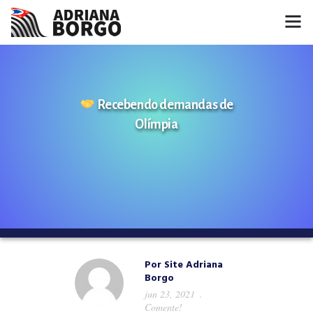
HOME
NOTÍCIAS
Recebendo demandas de
Olímpia
CONHEÇA A ADRIANA
PROJETOS
FALE COMIGO
MÍDIAS
Por
Site Adriana
Borgo
jun 23, 2021
Comente!