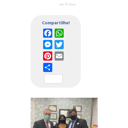
em
Visitas
Compartilhe!
Facebook
WhatsApp
Messenger
Twitter
Pinterest
Email
Share