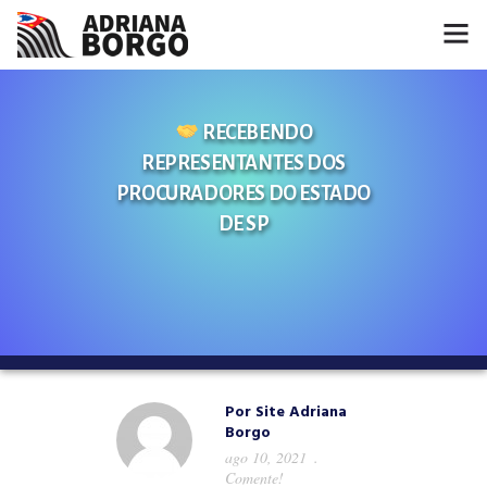
HOME
RECEBENDO
NOTÍCIAS
REPRESENTANTES DOS
PROCURADORES DO ESTADO
CONHEÇA A ADRIANA
DE SP
PROJETOS
FALE COMIGO
MÍDIAS
Por
Site Adriana
Borgo
ago 10, 2021
Comente!