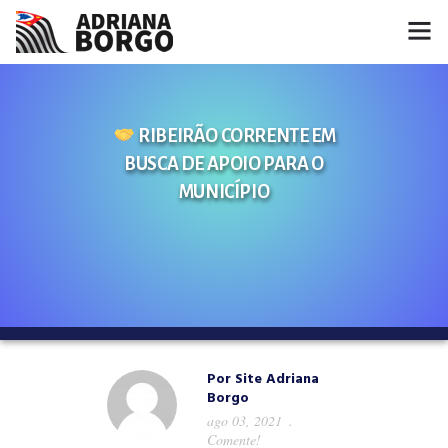
HOME
RIBEIRÃO CORRENTE EM
NOTÍCIAS
BUSCA DE APOIO PARA O
CONHEÇA A ADRIANA
MUNICÍPIO
PROJETOS
FALE COMIGO
MÍDIAS
Por
Site Adriana
Borgo
ago 03, 2021
Comente!