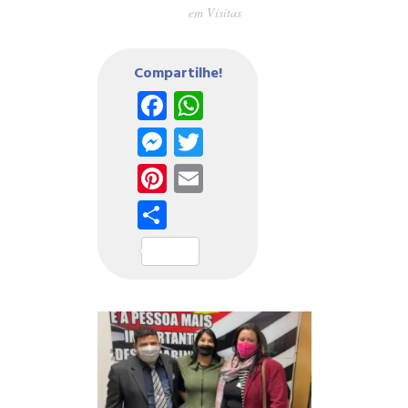
em
Visitas
Compartilhe!
Facebook
WhatsApp
Messenger
Twitter
Pinterest
Email
Share