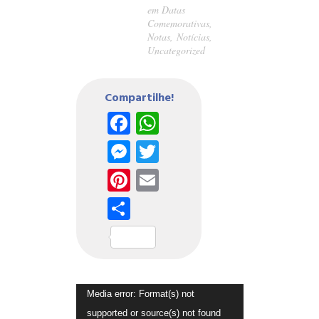
em
Datas
Comemorativas
,
Notas
,
Notícias
,
Uncategorized
Compartilhe!
Facebook
WhatsApp
Messenger
Twitter
Pinterest
Email
Share
Tocador
Media error: Format(s) not
de
supported or source(s) not found