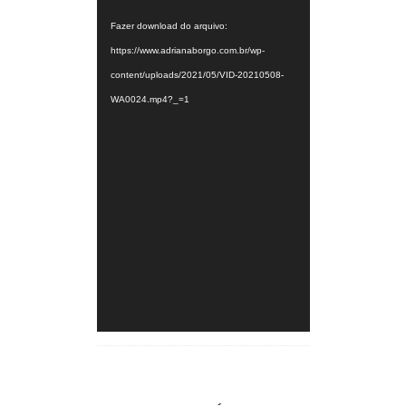
vídeo
Fazer download do arquivo:
https://www.adrianaborgo.com.br/wp-
content/uploads/2021/05/VID-20210508-
WA0024.mp4?_=1