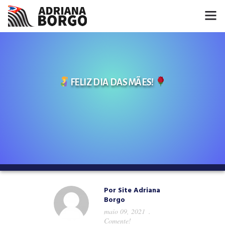
HOME
NOTÍCIAS
FELIZ DIA DAS MÃES!
CONHEÇA A ADRIANA
PROJETOS
FALE COMIGO
MÍDIAS
Por
Site Adriana
Borgo
maio 09, 2021
Comente!