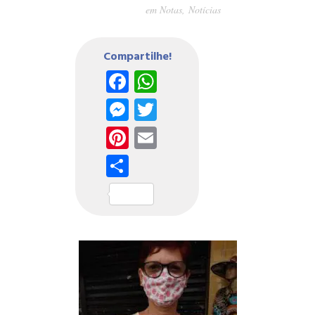
em
Notas
,
Notícias
Compartilhe!
Facebook
WhatsApp
Messenger
Twitter
Pinterest
Email
Share