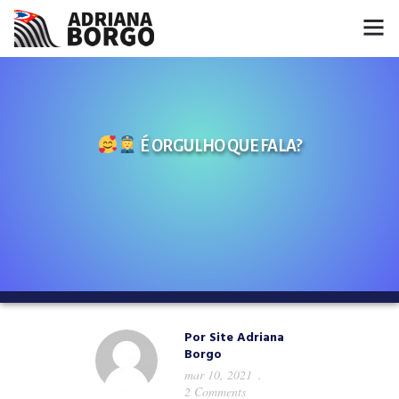
HOME
NOTÍCIAS
É ORGULHO QUE FALA?
CONHEÇA A ADRIANA
PROJETOS
FALE COMIGO
MÍDIAS
Por
Site Adriana
Borgo
mar 10, 2021
2 Comments