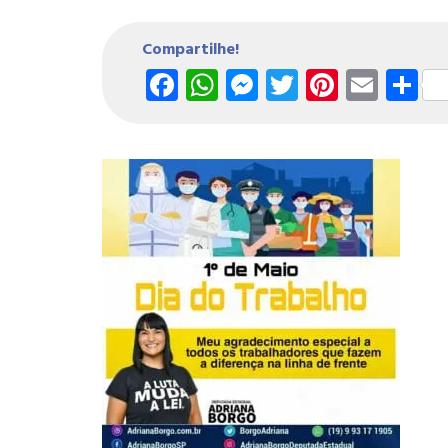
Compartilhe!
Facebook
WhatsApp
Messenger
Twitter
Pintere
Emai
S