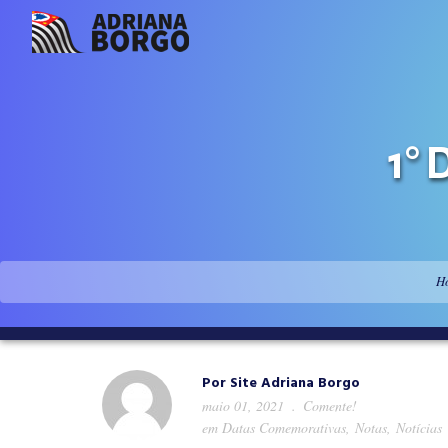
1°
H
Por
Site Adriana Borgo
maio 01, 2021
Comente!
em
Datas Comemorativas
,
Notas
,
Notícias