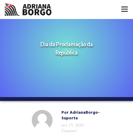
HOME
NOTÍCIAS
Dia da Proclamação da
República
CONHEÇA A ADRIANA
PROJETOS
FALE COMIGO
MÍDIAS
Por
AdrianaBorgo-
Suporte
nov 15, 2020
Comente!