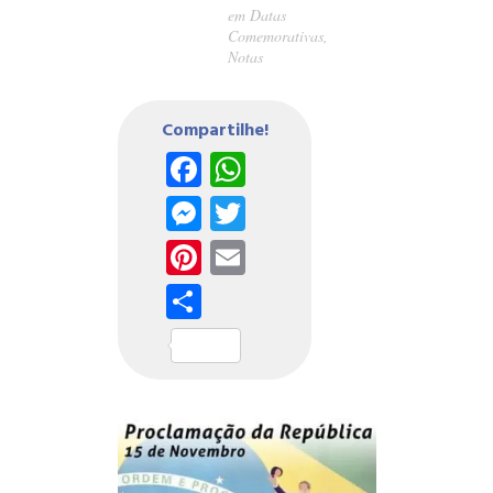
em
Datas
Comemorativas
,
Notas
Compartilhe!
Facebook
WhatsApp
Messenger
Twitter
Pinterest
Email
Share