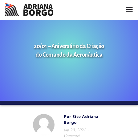
HOME
NOTÍCIAS
20/01 – Aniversário da Criação
do Comando da Aeronáutica
CONHEÇA A ADRIANA
PROJETOS
FALE COMIGO
MÍDIAS
Por
Site Adriana
Borgo
jan 20, 2021
Comente!