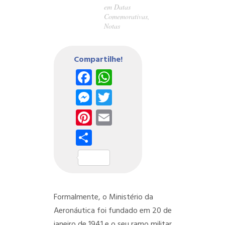
em
Datas
Comemorativas
,
Notas
Compartilhe!
Facebook
WhatsApp
Messenger
Twitter
Pinterest
Email
Share
Formalmente, o Ministério da
Aeronáutica foi fundado em 20 de
janeiro de 1941 e o seu ramo militar