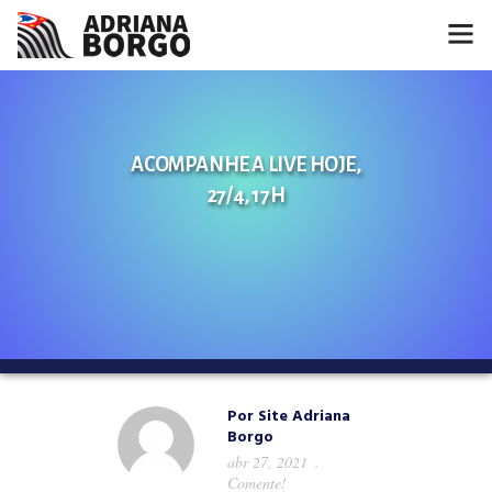
HOME
NOTÍCIAS
ACOMPANHE A LIVE HOJE,
27/4, 17H
CONHEÇA A ADRIANA
PROJETOS
FALE COMIGO
MÍDIAS
Por
Site Adriana
Borgo
abr 27, 2021
Comente!