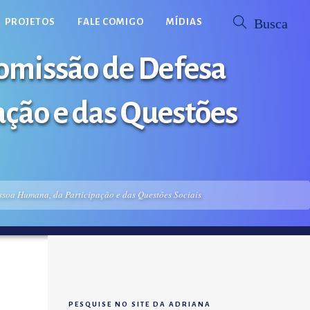
PROJETOS
FALE COMIGO
MÍDIAS
Comissão de Defesa
ação e das Questões
essoa Humana, da Participação e das Questões Sociais
PESQUISE NO SITE DA ADRIANA