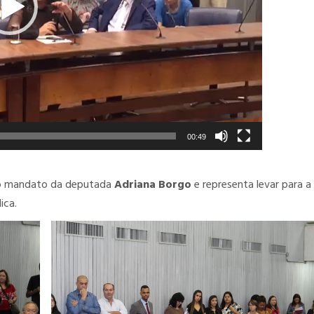
00:49
ro mandato da deputada
Adriana Borgo
e representa levar para a
ica.