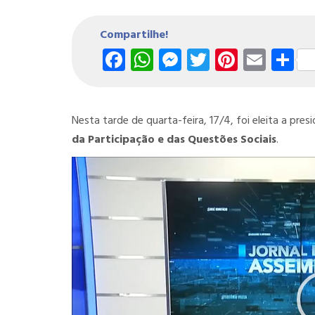
Compartilhe!
Facebook
WhatsApp
Messenger
Twitter
Pintere
Emai
S
Nesta tarde de quarta-feira, 17/4, foi eleita a pres
da Participação e das Questões Sociais
.
Tocador
de
vídeo