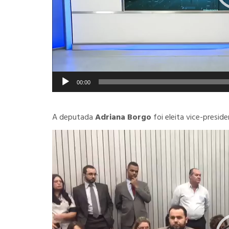
00:00
A deputada
Adriana Borgo
foi eleita vice-presi
Tocador
de
vídeo