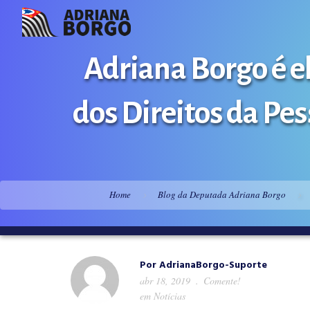
Adriana Borgo é e
dos Direitos da Pe
Home
Blog da Deputada Adriana Borgo
Por
AdrianaBorgo-Suporte
abr 18, 2019
Comente!
em
Notícias