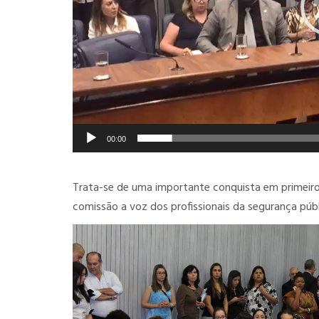
00:00
Trata-se de uma importante conquista em primei
comissão a voz dos profissionais da segurança públ