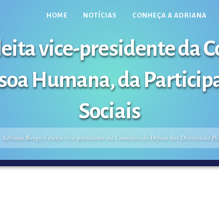
HOME
NOTÍCIAS
CONHEÇA A ADRIANA
leita vice-presidente da 
ssoa Humana, da Particip
Sociais
Adriana Borgo é eleita vice-presidente da Comissão de Defesa dos Direitos da P