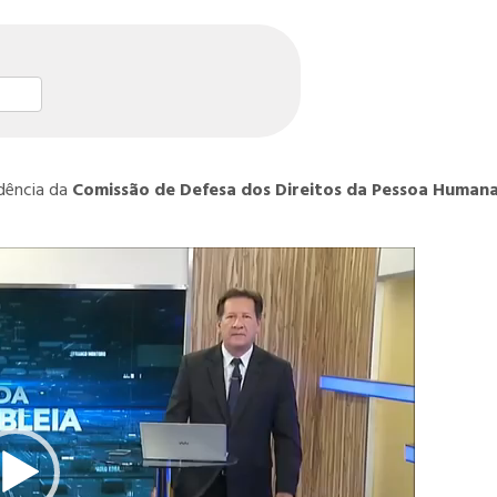
st
l
hare
idência da
Comissão de Defesa dos Direitos da Pessoa Humana