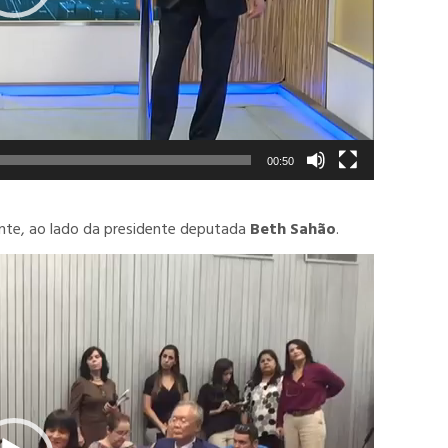
00:50
dente, ao lado da presidente deputada
Beth Sahão
.