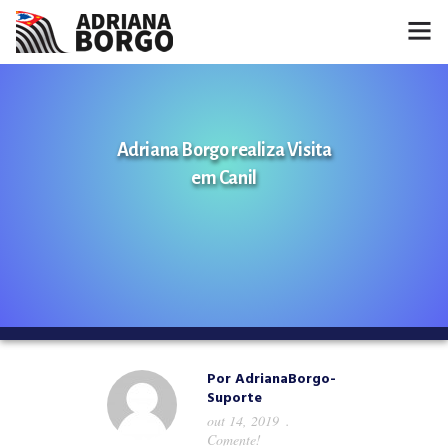
HOME
NOTÍCIAS
Adriana Borgo realiza Visita
em Canil
CONHEÇA A ADRIANA
PROJETOS
FALE COMIGO
MÍDIAS
Por
AdrianaBorgo-
Suporte
out 14, 2019
Comente!