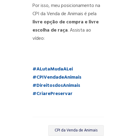
Por isso, meu posicionamento na
CPI da Venda de Animais é pela
livre opção de compra e livre
escolha de raça
. Assista ao
vídeo:
#
ALutaMudaALei
#
CPIVendadeAnimais
#
DireitosdosAnimais
#
CriarePreservar
CPI da Venda de Animais