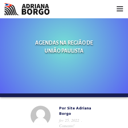
HOME
NOTÍCIAS
AGENDAS NA REGIÃO DE
UNIÃO PAULISTA
CONHEÇA A ADRIANA
PROJETOS
FALE COMIGO
MÍDIAS
Por
Site Adriana
Borgo
fev 25, 2022
Comente!