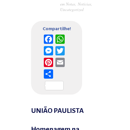
em
Notas
,
Notícias
,
Uncategorized
Compartilhe!
Facebook
WhatsApp
Messenger
Twitter
Pinterest
Email
Share
UNIÃO PAULISTA
Homenagem na