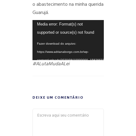
o abastecimento na minha querida
Guarujá.
Tocador
Media error: Format(s) not
de
supported or source(s) not found
vídeo
Fazer download do arquivo:
https://www.adrianaborgo.com.br/wp-
content/uploads/2020/08/10000000_1582663195231449_3979112
#ALutaMudaALei
_=1
DEIXE UM COMENTÁRIO