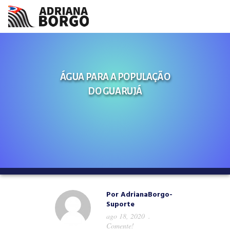
HOME
NOTÍCIAS
ÁGUA PARA A POPULAÇÃO
DO GUARUJÁ
CONHEÇA A ADRIANA
PROJETOS
FALE COMIGO
MÍDIAS
Por
AdrianaBorgo-
Suporte
ago 18, 2020
Comente!