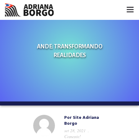
HOME
NOTÍCIAS
ANDE: TRANSFORMANDO
REALIDADES
CONHEÇA A ADRIANA
PROJETOS
FALE COMIGO
MÍDIAS
Por
Site Adriana
Borgo
set 28, 2021
Comente!