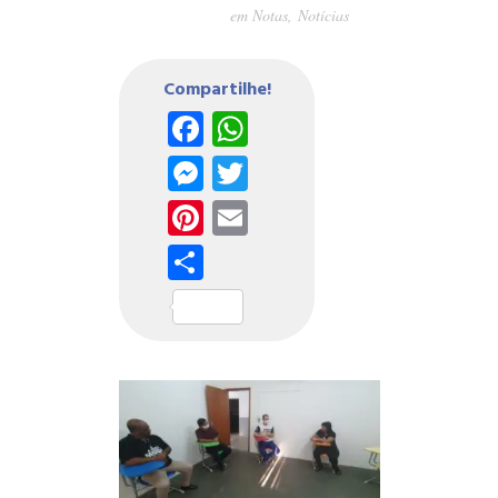
em
Notas
,
Notícias
Compartilhe!
Facebook
WhatsApp
Messenger
Twitter
Pinterest
Email
Share