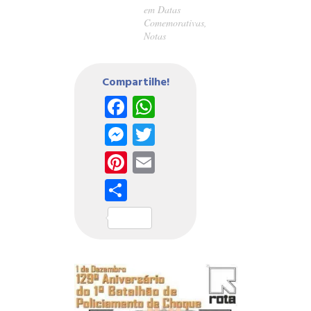
em
Datas
Comemorativas
,
Notas
Compartilhe!
Facebook
WhatsApp
Messenger
Twitter
Pinterest
Email
Share