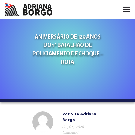
HOME
ANIVERSÁRIO DE 129 ANOS
NOTÍCIAS
DO 1º BATALHÃO DE
POLICIAMENTO DE CHOQUE –
CONHEÇA A ADRIANA
ROTA
PROJETOS
FALE COMIGO
MÍDIAS
Por
Site Adriana
Borgo
dez 01, 2020
Comente!