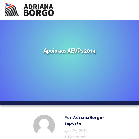
HOME
NOTÍCIAS
Apoio aos AEVPs 2014
CONHEÇA A ADRIANA
PROJETOS
FALE COMIGO
MÍDIAS
Por
AdrianaBorgo-
Suporte
ago 27, 2019
3 Comments