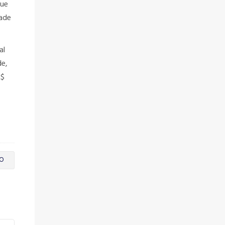
que
dade
al
de,
R$
O