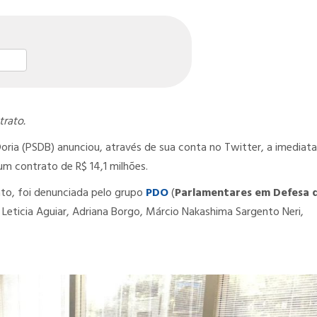
st
l
hare
rato.
ria (PSDB) anunciou, através de sua conta no Twitter, a imediata
um contrato de R$ 14,1 milhões.
ato, foi denunciada pelo grupo
PDO
(
Parlamentares em Defesa 
Leticia Aguiar, Adriana Borgo, Márcio Nakashima Sargento Neri,