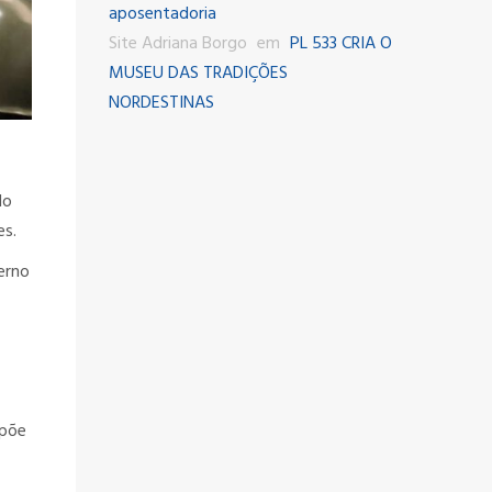
aposentadoria
Site Adriana Borgo
em
PL 533 CRIA O
MUSEU DAS TRADIÇÕES
NORDESTINAS
do
es.
erno
opõe