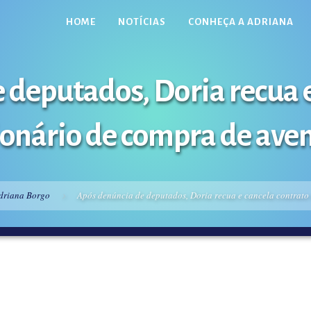
HOME
NOTÍCIAS
CONHEÇA A ADRIANA
 deputados, Doria recua e
ionário de compra de aven
driana Borgo
Após denúncia de deputados, Doria recua e cancela contrato