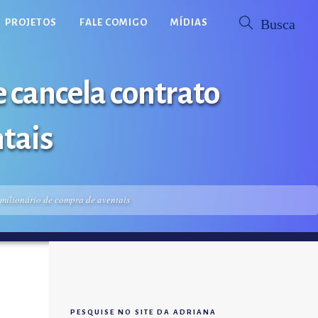
PROJETOS
FALE COMIGO
MÍDIAS
 cancela contrato
tais
 milionário de compra de aventais
PESQUISE NO SITE DA ADRIANA