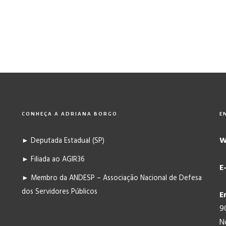
CONHEÇA A ADRIANA BORGO
E
W
► Deputada Estadual (SP)
► Filiada ao AGIR36
E
► Membro da ANDESP – Associação Nacional de Defesa
dos Servidores Públicos
E
9
N