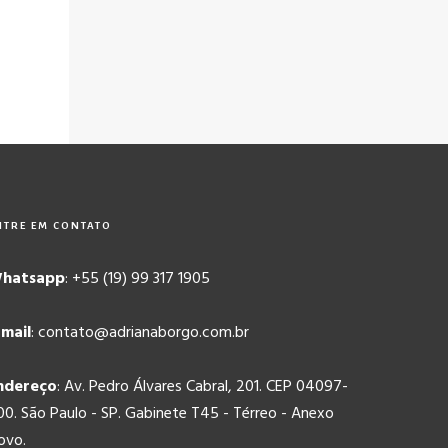
NTRE EM CONTATO
hatsapp
: +55 (19) 99 317 1905
-mail
: contato@adrianaborgo.com.br
ndereço
: Av. Pedro Álvares Cabral, 201. CEP 04097-
00. São Paulo - SP. Gabinete T45 - Térreo - Anexo
ovo.