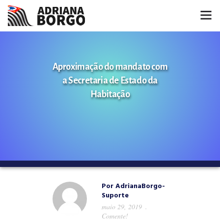
HOME
Aproximação do mandato com
NOTÍCIAS
a Secretaria de Estado da
CONHEÇA A ADRIANA
Habitação
PROJETOS
FALE COMIGO
MÍDIAS
Por
AdrianaBorgo-
Suporte
maio 29, 2019
Comente!