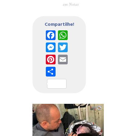
em
Notas
Compartilhe!
Facebook
WhatsApp
Messenger
Twitter
Pinterest
Email
Share