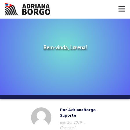
HOME
NOTÍCIAS
Bem-vinda, Lorena!
CONHEÇA A ADRIANA
PROJETOS
FALE COMIGO
MÍDIAS
Por
AdrianaBorgo-
Suporte
ago 20, 2019
Comente!