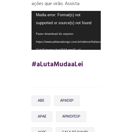
ações que virão. Assista:
Tocador
Media error: Format(s) not
de
supported or source(s) not found
vídeo
Fazer download do arquivo:
https://www.adrianaborgo.com.br/videos/AdrianaBorgo-
CicloPalestrasJun2019.mp4?_=1
#aLutaMudaaLei
ABE
APADEP
APAE
APMDFESP