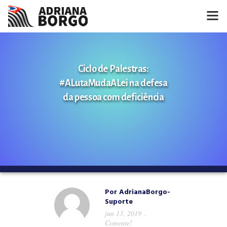
HOME
Ciclo de Palestras:
NOTÍCIAS
#ALutaMudaALei na defesa
CONHEÇA A ADRIANA
da pessoa com deficiência
PROJETOS
FALE COMIGO
MÍDIAS
Por
AdrianaBorgo-
Suporte
jun 13, 2019
Comente!